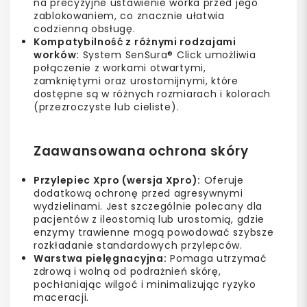
na precyzyjne ustawienie worka przed jego
zablokowaniem, co znacznie ułatwia
codzienną obsługę.
Kompatybilność z różnymi rodzajami
worków:
System SenSura® Click umożliwia
połączenie z workami otwartymi,
zamkniętymi oraz urostomijnymi, które
dostępne są w różnych rozmiarach i kolorach
(przezroczyste lub cieliste).
Zaawansowana ochrona skóry
Przylepiec Xpro (wersja Xpro):
Oferuje
dodatkową ochronę przed agresywnymi
wydzielinami. Jest szczególnie polecany dla
pacjentów z ileostomią lub urostomią, gdzie
enzymy trawienne mogą powodować szybsze
rozkładanie standardowych przylepców.
Warstwa pielęgnacyjna:
Pomaga utrzymać
zdrową i wolną od podrażnień skórę,
pochłaniając wilgoć i minimalizując ryzyko
maceracji.