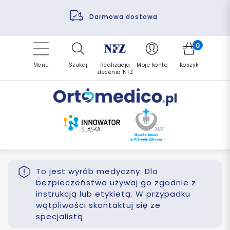
Pomoc fizjoterapeuty
Zrealizuj zlecenie ponownie
Finansowanie PFRON
Darmowa dostawa
Refundacja NFZ
0
Menu
Szukaj
Realizacja
Moje konto
Koszyk
zlecenia NFZ
To jest wyrób medyczny. Dla
bezpieczeństwa używaj go zgodnie z
instrukcją lub etykietą. W przypadku
wątpliwości skontaktuj się ze
specjalistą.