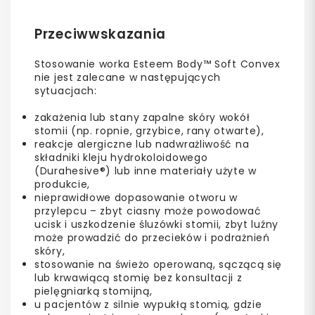
Przeciwwskazania
Stosowanie worka Esteem Body™ Soft Convex
nie jest zalecane w następujących
sytuacjach:
zakażenia lub stany zapalne skóry wokół
stomii (np. ropnie, grzybice, rany otwarte),
reakcje alergiczne lub nadwrażliwość na
składniki kleju hydrokoloidowego
(Durahesive®) lub inne materiały użyte w
produkcie,
nieprawidłowe dopasowanie otworu w
przylepcu – zbyt ciasny może powodować
ucisk i uszkodzenie śluzówki stomii, zbyt luźny
może prowadzić do przecieków i podrażnień
skóry,
stosowanie na świeżo operowaną, sączącą się
lub krwawiącą stomię bez konsultacji z
pielęgniarką stomijną,
u pacjentów z silnie wypukłą stomią, gdzie