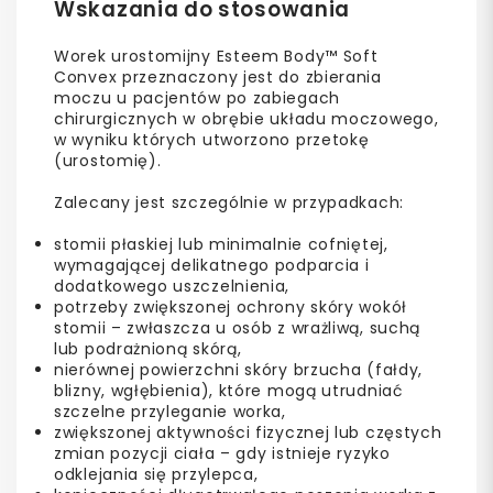
Wskazania do stosowania
Worek urostomijny Esteem Body™ Soft
Convex przeznaczony jest do zbierania
moczu u pacjentów po zabiegach
chirurgicznych w obrębie układu moczowego,
w wyniku których utworzono przetokę
(urostomię).
Zalecany jest szczególnie w przypadkach:
stomii płaskiej lub minimalnie cofniętej,
wymagającej delikatnego podparcia i
dodatkowego uszczelnienia,
potrzeby zwiększonej ochrony skóry wokół
stomii – zwłaszcza u osób z wrażliwą, suchą
lub podrażnioną skórą,
nierównej powierzchni skóry brzucha (fałdy,
blizny, wgłębienia), które mogą utrudniać
szczelne przyleganie worka,
zwiększonej aktywności fizycznej lub częstych
zmian pozycji ciała – gdy istnieje ryzyko
odklejania się przylepca,