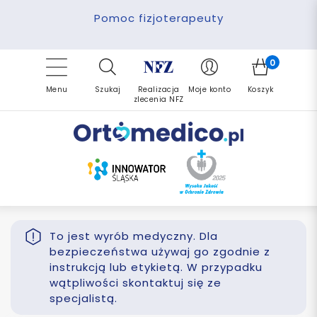
Pomoc fizjoterapeuty
Zrealizuj zlecenie ponownie
Finansowanie PFRON
Darmowa dostawa
Refundacja NFZ
0
Menu
Szukaj
Realizacja
Moje konto
Koszyk
zlecenia NFZ
To jest wyrób medyczny. Dla
bezpieczeństwa używaj go zgodnie z
instrukcją lub etykietą. W przypadku
wątpliwości skontaktuj się ze
specjalistą.