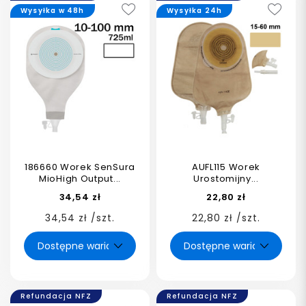
Wysyłka w 48h
Wysyłka 24h
186660 Worek SenSura
AUFL115 Worek
MioHigh Output...
Urostomijny...
34,54 zł
22,80 zł
34,54 zł /szt.
22,80 zł /szt.
Refundacja NFZ
Refundacja NFZ