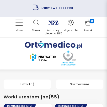
Pomoc fizjoterapeuty
Zrealizuj zlecenie ponownie
Finansowanie PFRON
Darmowa dostawa
Refundacja NFZ
0
Menu
Szukaj
Realizacja
Moje konto
Koszyk
zlecenia NFZ
Filtry (
0
)
Sortowanie
Worki urostomijne(55)
Refundacja NFZ
Refundacja NFZ