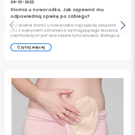
09-01-2023
Stomia u noworodka. Jak zapewnić mu
odpowiednią opiekę po zabiegu?
Wyłonienie stomii u noworodka najczęściej związane
Poprzedni
Na
jest z wykryciem schorzenia wymagającego leczenia. U
najmłodszych jest ona zwykle tymczasowa, dlatego po
zakończeniu terapii ciągłość przewodu pokarmowego
jest odtwarzana.
Czytaj więcej