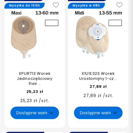
Wysyłka do 100h
Wysyłka w 48h
XPUR713 Worek
X1U1E32S Worek
Jednoczęściowy
Urostomijny 1-cz...
Flair...
27,89 zł
25,23 zł
27,89 zł /szt.
25,23 zł /szt.