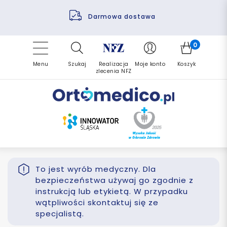
Pomoc fizjoterapeuty
Zrealizuj zlecenie ponownie
Finansowanie PFRON
Darmowa dostawa
Refundacja NFZ
0
Menu
Szukaj
Realizacja
Moje konto
Koszyk
zlecenia NFZ
To jest wyrób medyczny. Dla
bezpieczeństwa używaj go zgodnie z
instrukcją lub etykietą. W przypadku
wątpliwości skontaktuj się ze
specjalistą.