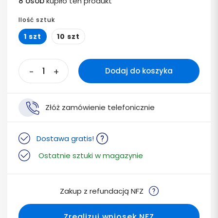
8 osób
kupiło ten produkt
Ilość sztuk
1 szt
10 szt
-
+
Dodaj do koszyka
Złóż zamówienie telefonicznie
Dostawa gratis!
Ostatnie sztuki w magazynie
Zakup z refundacją NFZ
Zrealizuj wniosek NFZ