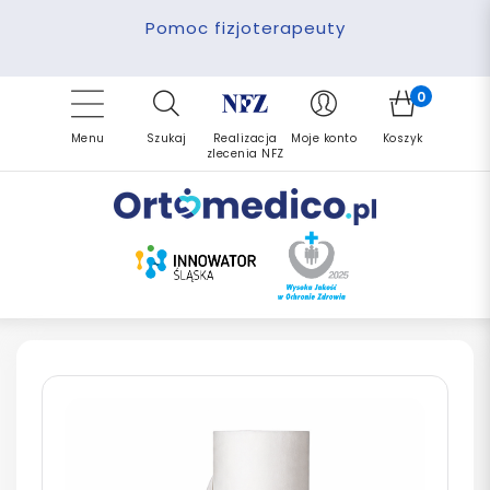
Pomoc fizjoterapeuty
Zrealizuj zlecenie ponownie
Finansowanie PFRON
Darmowa dostawa
Refundacja NFZ
0
Menu
Szukaj
Realizacja
Moje konto
Koszyk
zlecenia NFZ