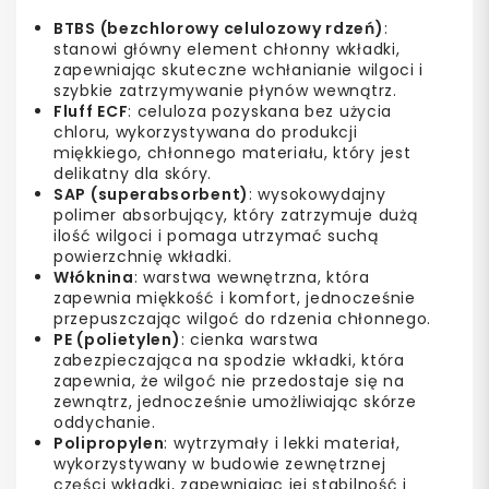
BTBS (bezchlorowy celulozowy rdzeń)
:
stanowi główny element chłonny wkładki,
zapewniając skuteczne wchłanianie wilgoci i
szybkie zatrzymywanie płynów wewnątrz.
Fluff ECF
: celuloza pozyskana bez użycia
chloru, wykorzystywana do produkcji
miękkiego, chłonnego materiału, który jest
delikatny dla skóry.
SAP (superabsorbent)
: wysokowydajny
polimer absorbujący, który zatrzymuje dużą
ilość wilgoci i pomaga utrzymać suchą
powierzchnię wkładki.
Włóknina
: warstwa wewnętrzna, która
zapewnia miękkość i komfort, jednocześnie
przepuszczając wilgoć do rdzenia chłonnego.
PE (polietylen)
: cienka warstwa
zabezpieczająca na spodzie wkładki, która
zapewnia, że wilgoć nie przedostaje się na
zewnątrz, jednocześnie umożliwiając skórze
oddychanie.
Polipropylen
: wytrzymały i lekki materiał,
wykorzystywany w budowie zewnętrznej
części wkładki, zapewniając jej stabilność i