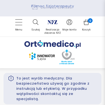
Pomoc fizjoterapeuty
Zrealizuj zlecenie ponownie
Finansowanie PFRON
Darmowa dostawa
Refundacja NFZ
0
Menu
Szukaj
Realizacja
Moje konto
Koszyk
zlecenia NFZ
To jest wyrób medyczny. Dla
bezpieczeństwa używaj go zgodnie z
instrukcją lub etykietą. W przypadku
wątpliwości skontaktuj się ze
specjalistą.