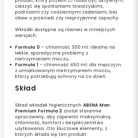
produkt, który pozwoli Ci nadal być aktywnym,
cieszyć się spotkaniami towarzyskimi,
podróżami czy codziennymi zadaniami, bez
obaw o przecieki czy nieprzyjemne zapachy.
Wkładki dostępne są również w mniejszych
wersjach:
Formuła 0
– chłonność 300 ml: idealna na
lekkie, sporadyczne problemy z
nietrzymaniem moczu.
Formuła 1
– chłonność 450 ml: dla mężczyzn
z umiarkowanym nietrzymaniem moczu,
którzy potrzebują ochrony na co dzień.
Skład
Skład wkładek higienicznych
ABENA Man
Premium Formuła 2
został starannie
opracowany, aby zapewnić maksymalną
chłonność, komfort i bezpieczeństwo
użytkowania. Oto kluczowe elementy, z
których składa się ten produkt: