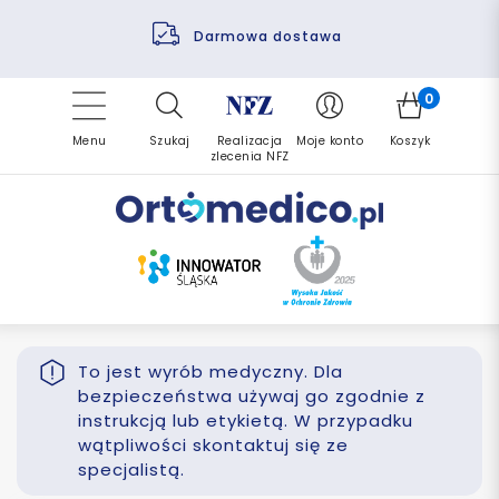
Pomoc fizjoterapeuty
Zrealizuj zlecenie ponownie
Finansowanie PFRON
Darmowa dostawa
Refundacja NFZ
0
Menu
Szukaj
Realizacja
Moje konto
Koszyk
zlecenia NFZ
To jest wyrób medyczny. Dla
bezpieczeństwa używaj go zgodnie z
instrukcją lub etykietą. W przypadku
wątpliwości skontaktuj się ze
specjalistą.