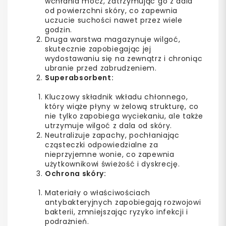
wchłania mocz, zatrzymując go z dala
od powierzchni skóry, co zapewnia
uczucie suchości nawet przez wiele
godzin.
Druga warstwa magazynuje wilgoć,
skutecznie zapobiegając jej
wydostawaniu się na zewnątrz i chroniąc
ubranie przed zabrudzeniem.
Superabsorbent:
Kluczowy składnik wkładu chłonnego,
który wiąże płyny w żelową strukturę, co
nie tylko zapobiega wyciekaniu, ale także
utrzymuje wilgoć z dala od skóry.
Neutralizuje zapachy, pochłaniając
cząsteczki odpowiedzialne za
nieprzyjemne wonie, co zapewnia
użytkownikowi świeżość i dyskrecję.
Ochrona skóry:
Materiały o właściwościach
antybakteryjnych zapobiegają rozwojowi
bakterii, zmniejszając ryzyko infekcji i
podrażnień.