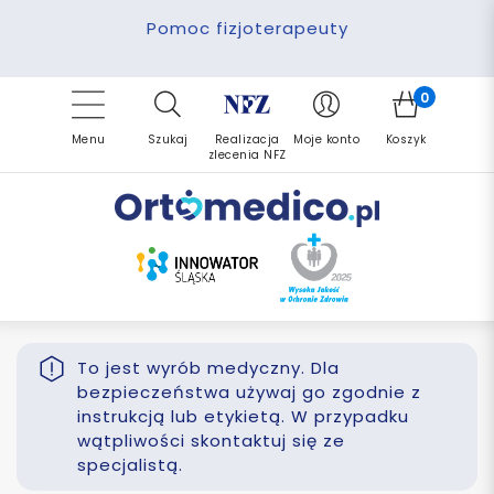
Pomoc fizjoterapeuty
Zrealizuj zlecenie ponownie
Finansowanie PFRON
Darmowa dostawa
Refundacja NFZ
0
Menu
Szukaj
Realizacja
Moje konto
Koszyk
zlecenia NFZ
To jest wyrób medyczny. Dla
bezpieczeństwa używaj go zgodnie z
instrukcją lub etykietą. W przypadku
wątpliwości skontaktuj się ze
specjalistą.