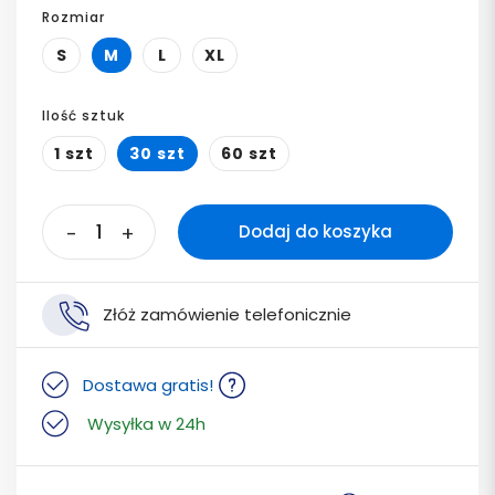
Rozmiar
S
M
L
XL
Ilość sztuk
1 szt
30 szt
60 szt
-
+
Dodaj do koszyka
Złóż zamówienie telefonicznie
Dostawa gratis!
Wysyłka w 24h