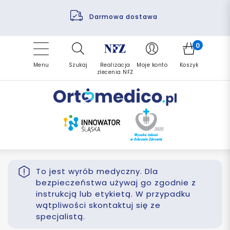
Pomoc fizjoterapeuty
Zrealizuj zlecenie ponownie
Finansowanie PFRON
Darmowa dostawa
Refundacja NFZ
0
Menu
Szukaj
Realizacja
Moje konto
Koszyk
zlecenia NFZ
To jest wyrób medyczny. Dla
bezpieczeństwa używaj go zgodnie z
instrukcją lub etykietą. W przypadku
wątpliwości skontaktuj się ze
specjalistą.