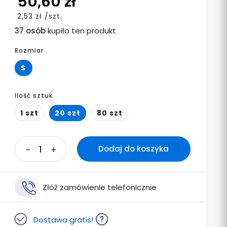
50,60 zł
2,53 zł /szt.
37 osób
kupiło ten produkt
Rozmiar
S
Ilość sztuk
1 szt
20 szt
80 szt
-
+
Dodaj do koszyka
Złóż zamówienie telefonicznie
Dostawa gratis!