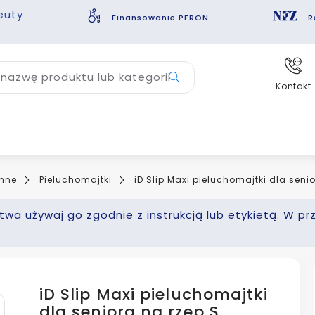
euty
Finansowanie PFRON
R
nazwę produktu lub kategorii
Kontakt
nne
Pieluchomajtki
iD Slip Maxi pieluchomajtki dla seni
wa używaj go zgodnie z instrukcją lub etykietą. W pr
iD Slip Maxi pieluchomajtki
dla seniora na rzep S