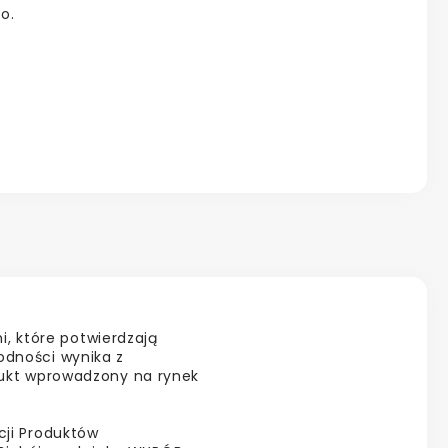
o.
, które potwierdzają
odności wynika z
odukt wprowadzony na rynek
cji Produktów