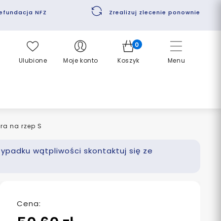
efundacja NFZ
Zrealizuj zlecenie ponownie
0
Ulubione
Moje konto
Koszyk
Menu
ora na rzep S
zypadku wątpliwości skontaktuj się ze
Cena: