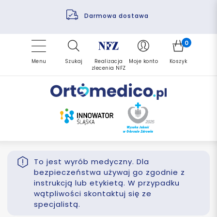
Pomoc fizjoterapeuty
Zrealizuj zlecenie ponownie
Finansowanie PFRON
Darmowa dostawa
Refundacja NFZ
0
Menu
Szukaj
Realizacja
Moje konto
Koszyk
zlecenia NFZ
To jest wyrób medyczny. Dla
bezpieczeństwa używaj go zgodnie z
instrukcją lub etykietą. W przypadku
wątpliwości skontaktuj się ze
specjalistą.