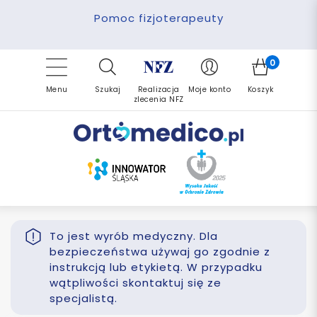
Pomoc fizjoterapeuty
Zrealizuj zlecenie ponownie
Finansowanie PFRON
Darmowa dostawa
Refundacja NFZ
0
Menu
Szukaj
Realizacja
Moje konto
Koszyk
zlecenia NFZ
To jest wyrób medyczny. Dla
bezpieczeństwa używaj go zgodnie z
instrukcją lub etykietą. W przypadku
wątpliwości skontaktuj się ze
specjalistą.