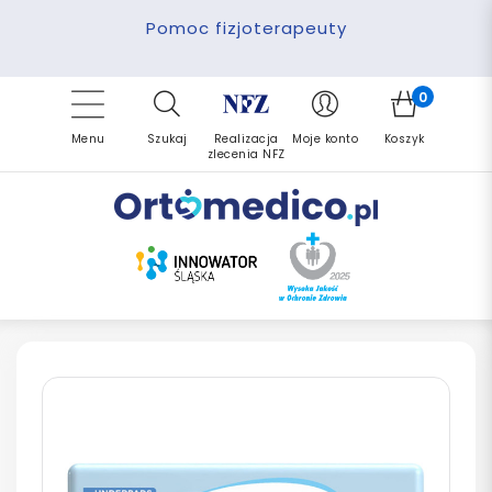
Pomoc fizjoterapeuty
Zrealizuj zlecenie ponownie
Finansowanie PFRON
Darmowa dostawa
Refundacja NFZ
0
Menu
Szukaj
Realizacja
Moje konto
Koszyk
zlecenia NFZ