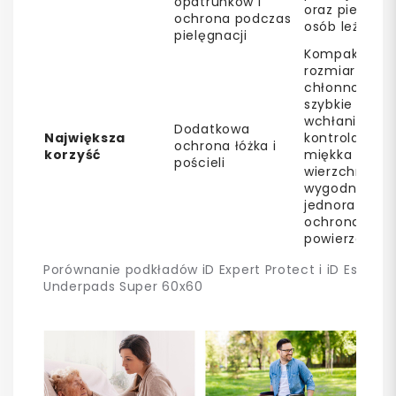
opatrunków i
oraz pielęgna
ochrona podczas
osób leżącyc
pielęgnacji
Kompaktowy
rozmiar 60x6
chłonność 76
szybkie
wchłanianie,
Dodatkowa
Największa
kontrola zap
ochrona łóżka i
korzyść
miękka wars
pościeli
wierzchnia i
wygodna
jednorazowa
ochrona
powierzchni
Porównanie podkładów iD Expert Protect i iD Essentia
Underpads Super 60x60