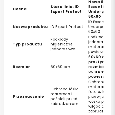
Nowa linia: i
Stara linia: iD
Essential
Cecha
Expert Protect
Underpads 
60x60
iD Essential
Nazwa produktu
iD Expert Protect
Underpads Su
60x60
Podkłady chł
Podkłady
jednorazowe 
Typ produktu
higieniczne
materac i in
jednorazowe
powierzchnie
60x60 cm –
praktyczny
Rozmiar
60x60 cm
rozmiar do
ochrony wyb
powierzchni
Ochrona
materaca, łóż
Ochrona łóżka,
fotela, kanap
materaca i
Przeznaczenie
przewijaka lu
pościeli przed
wózka przed
zabrudzeniem
wilgocią i
zabrudzenie