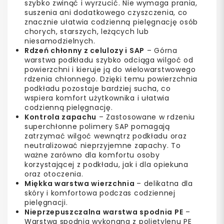
szybko zwinąć i wyrzucić. Nie wymaga prania,
suszenia ani dodatkowego czyszczenia, co
znacznie ułatwia codzienną pielęgnację osób
chorych, starszych, leżących lub
niesamodzielnych.
Rdzeń chłonny z celulozy i SAP
– Górna
warstwa podkładu szybko odciąga wilgoć od
powierzchni i kieruje ją do wielowarstwowego
rdzenia chłonnego. Dzięki temu powierzchnia
podkładu pozostaje bardziej sucha, co
wspiera komfort użytkownika i ułatwia
codzienną pielęgnację.
Kontrola zapachu
– Zastosowane w rdzeniu
superchłonne polimery SAP pomagają
zatrzymać wilgoć wewnątrz podkładu oraz
neutralizować nieprzyjemne zapachy. To
ważne zarówno dla komfortu osoby
korzystającej z podkładu, jak i dla opiekuna
oraz otoczenia.
Miękka warstwa wierzchnia
– delikatna dla
skóry i komfortowa podczas codziennej
pielęgnacji.
Nieprzepuszczalna warstwa spodnia PE
–
Warstwa spodnia wykonana z polietylenu PE