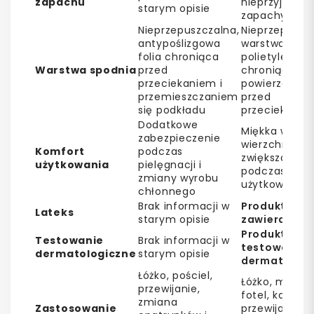
zapachu
nieprzyjemne
starym opisie
zapachy
Nieprzepuszczalna,
Nieprzepuszc
antypoślizgowa
warstwa z
folia chroniąca
polietylenu P
Warstwa spodnia
przed
chroniąca
przeciekaniem i
powierzchnię
przemieszczaniem
przed
się podkładu
przeciekanie
Dodatkowe
Miękka warst
zabezpieczenie
wierzchnia
Komfort
podczas
zwiększa kom
użytkowania
pielęgnacji i
podczas
zmiany wyrobu
użytkowania
chłonnego
Brak informacji w
Produkt nie
Lateks
starym opisie
zawiera late
Produkt
Testowanie
Brak informacji w
testowany
dermatologiczne
starym opisie
dermatologi
Łóżko, pościel,
Łóżko, matera
przewijanie,
fotel, kanapa
zmiana
Zastosowanie
przewijak, wó