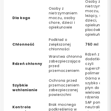
Osoby z
nietrzymani
Osoby z
moczu, pacje
nietrzymaniem
leżący, senior
Dla kogo
moczu, osoby
dzieci,
chore, dzieci i
opiekunowie 
opiekunowie
placówki
opiekuńcze
Podkład o
Chłonność
zwiększonej
760 ml
chłonności
Rdzeń z celul
Warstwa chłonna
dodatkiem SA
zabezpieczająca
Rdzeń chłonny
czyli
przed
superchłonn
przemoczeniem
polimerów
Górna warst
Ochrona przed
szybko odcią
Szybkie
przemoczeniem
płyn do
wchłanianie
zabezpieczanej
wielowarstw
powierzchni
rdzenia chło
SAP pomaga
Brak mocnego
Kontrola
neutralizowa
podkreślenia w