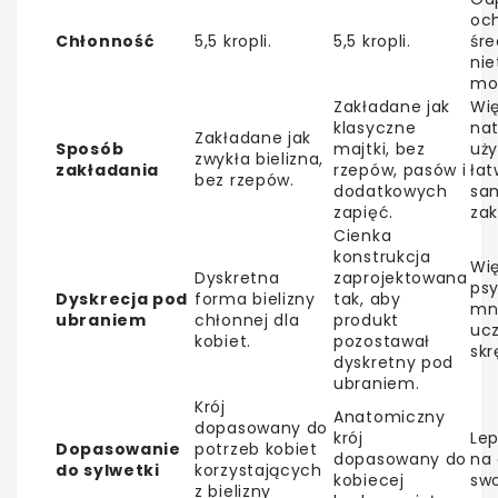
oc
Chłonność
5,5 kropli.
5,5 kropli.
śr
ni
mo
Zakładane jak
Wi
klasyczne
nat
Zakładane jak
Sposób
majtki, bez
uży
zwykła bielizna,
zakładania
rzepów, pasów i
łat
bez rzepów.
dodatkowych
sa
zapięć.
zak
Cienka
konstrukcja
Wi
Dyskretna
zaprojektowana
psy
Dyskrecja pod
forma bielizny
tak, aby
mn
ubraniem
chłonnej dla
produkt
uc
kobiet.
pozostawał
skr
dyskretny pod
ubraniem.
Krój
Anatomiczny
dopasowany do
krój
Lep
Dopasowanie
potrzeb kobiet
dopasowany do
na 
do sylwetki
korzystających
kobiecej
sw
z bielizny