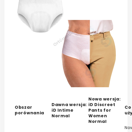
Nowa wersja:
Dawna wersja:
iD Discreet
Obszar
Co
iD Intime
Pants for
porównania
uż
Normal
Women
Normal
No