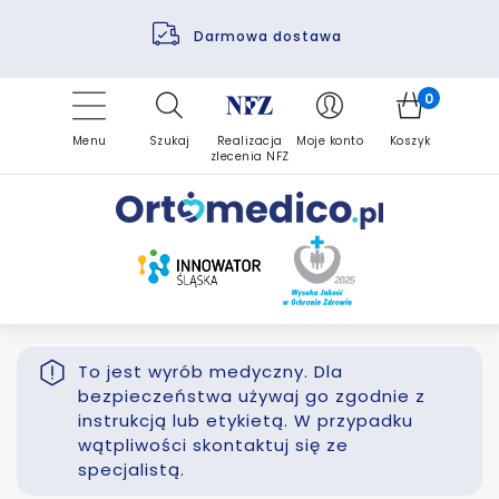
Pomoc fizjoterapeuty
Zrealizuj zlecenie ponownie
Finansowanie PFRON
Darmowa dostawa
Refundacja NFZ
0
Menu
Szukaj
Realizacja
Moje konto
Koszyk
zlecenia NFZ
To jest wyrób medyczny. Dla
bezpieczeństwa używaj go zgodnie z
instrukcją lub etykietą. W przypadku
wątpliwości skontaktuj się ze
specjalistą.