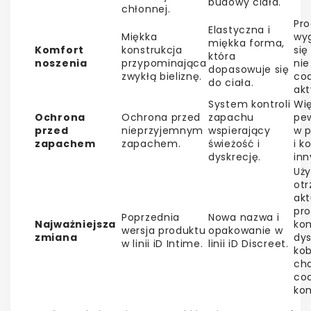
budowy ciała.
chłonnej.
Pro
Elastyczna i
Miękka
wy
miękka forma,
Komfort
konstrukcja
się
która
noszenia
przypominająca
nie
dopasowuje się
zwykłą bieliznę.
co
do ciała.
akt
System kontroli
Wi
Ochrona
Ochrona przed
zapachu
pe
przed
nieprzyjemnym
wspierający
w p
zapachem
zapachem.
świeżość i
i k
dyskrecję.
in
Uż
ot
akt
pro
Poprzednia
Nowa nazwa i
Najważniejsza
ko
wersja produktu
opakowanie w
zmiana
dys
w linii iD Intime.
linii iD Discreet.
ko
cha
co
kom