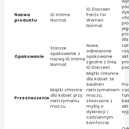
wyr
pod
iD Discreet
dys
Nazwa
iD Intime
Pants for
cha
produktu
Normal.
Women
pro
Normal.
jeg
pr
dla
Nowe,
Łat
Starsze
odświeżone
ro
opakowanie z
Opakowanie
opakowanie
akt
nazwą iD Intime
zgodne z linią
pr
Normal.
iD Discreet.
po
Majtki chłonne
dla kobiet ze
średnim
Pro
Majtki chłonne
nietrzymaniem
co
dla kobiet przy
moczu,
fu
Przeznaczenie
nietrzymaniu
stworzone z
bez
moczu.
myślą o
akt
dyskrecji i
wyj
codziennym
komforcie.
Od