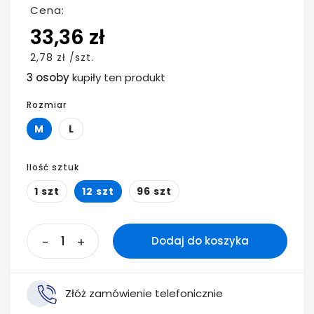
Cena:
33,36 zł
2,78 zł /szt.
3 osoby
kupiły ten produkt
Rozmiar
M
L
Ilość sztuk
1 szt
12 szt
96 szt
-
+
Dodaj do koszyka
Złóż zamówienie telefonicznie